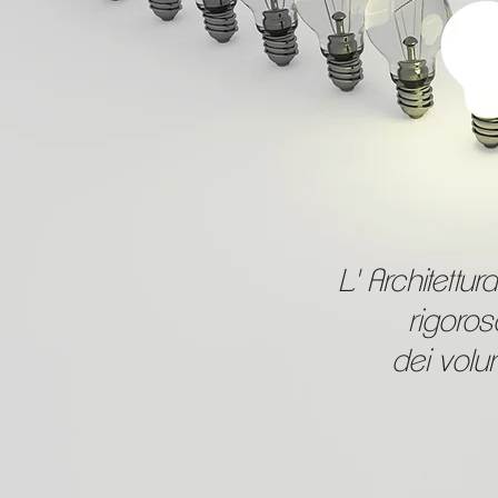
L' Architettur
rigoro
dei volum